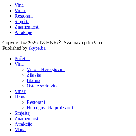
Vina
Vinari
Restorani
Smještaj
Znamenitosti
Atrakcije
Copyright © 2026 TZ HNK/Ž. Sva prava pridržana.
Published by
skype.ba
Početna
Vina
Vino u Hercegovini
Žilavka
Blatina
Ostale sorte vina
Vinari
Hrana
Restorani
Hercegovački proizvodi
Smještaj
Znamenitosti
Atrakcije
Mapa