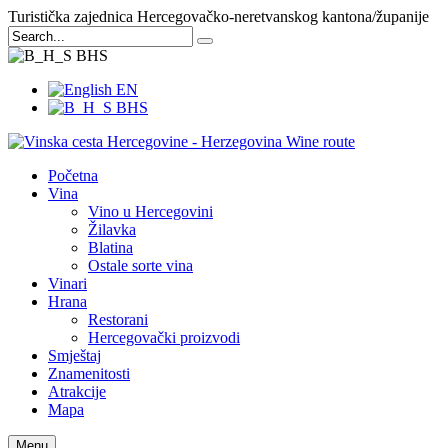
Turistička zajednica Hercegovačko-neretvanskog kantona/županije
BHS
EN
BHS
Početna
Vina
Vino u Hercegovini
Žilavka
Blatina
Ostale sorte vina
Vinari
Hrana
Restorani
Hercegovački proizvodi
Smještaj
Znamenitosti
Atrakcije
Mapa
Menu