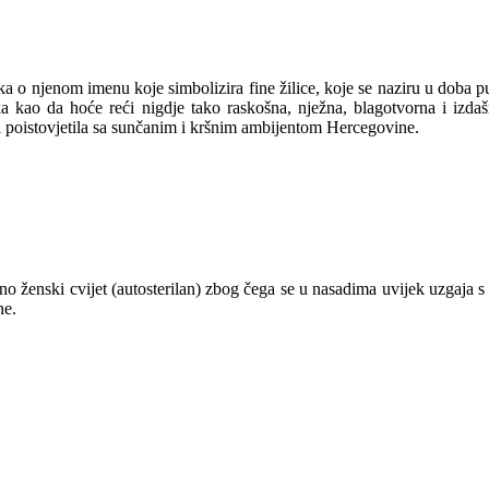
ka o njenom imenu koje simbolizira fine žilice, koje se naziru u doba pu
a kao da hoće reći nigdje tako raskošna, nježna, blagotvorna i izda
e i poistovjetila sa sunčanim i kršnim ambijentom Hercegovine.
no ženski cvijet (autosterilan) zbog čega se u nasadima uvijek uzgaja s
ne.