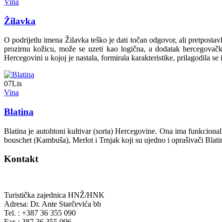
Vina
Žilavka
O podrijetlu imena Žilavka teško je dati točan odgovor, ali pretpostav
prozirnu kožicu, može se uzeti kao logična, a dodatak hercegovačk
Hercegovini u kojoj je nastala, formirala karakteristike, prilagodila s
07
Lis
Vina
Blatina
Blatina je autohtoni kultivar (sorta) Hercegovine. Ona ima funkcional
bouschet (Kambuša), Merlot i Trnjak koji su ujedno i oprašivači Blati
Kontakt
Turistička zajednica HNŽ/HNK
Adresa: Dr. Ante Starčevića bb
Tel. : +387 36 355 090
Fax : 387 36 355 096